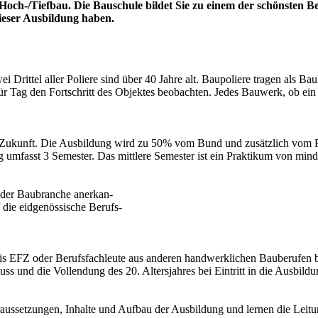
Hoch-/Tiefbau. Die Bauschule bildet Sie zu einem der schönsten Be
ieser Ausbildung haben.
 Drittel aller Poliere sind über 40 Jahre alt. Baupoliere tragen als B
 für Tag den Fortschritt des Objektes beobachten. Jedes Bauwerk, ob e
die Zukunft. Die Ausbildung wird zu 50% vom Bund und zusätzlich vom P
 umfasst 3 Semester. Das mittlere Semester ist ein Praktikum von min
 der Baubranche anerkan-
f die eidgenössische Berufs-
is EFZ oder Berufsfachleute aus anderen handwerklichen Bauberufen b
 und die Vollendung des 20. Altersjahres bei Eintritt in die Ausbildung
raussetzungen, Inhalte und Aufbau der Ausbildung und lernen die Leit